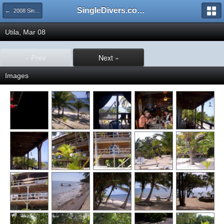
SingleDivers.com Surface Interval INDEX
← 2008 SingleDivers.com Group Trips!
Utila, Mar 08
« Prev
Next »
Images